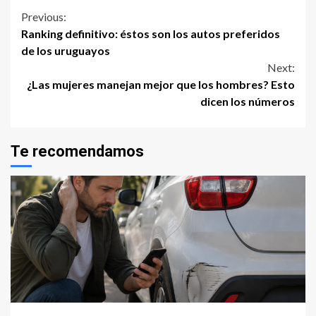
Continue
Previous:
Ranking definitivo: éstos son los autos preferidos
Reading
de los uruguayos
Next:
¿Las mujeres manejan mejor que los hombres? Esto
dicen los números
Te recomendamos