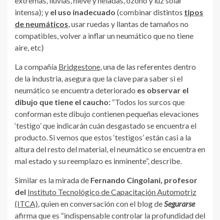
extremas, lluvias, nieve y heladas, ozono y luz solar
intensa); y
el uso inadecuado
(combinar distintos
tipos
de neumáticos
, usar ruedas y llantas de tamaños no
compatibles, volver a inflar un neumático que no tiene
aire, etc)
La compañía
Bridgestone
, una de las referentes dentro
de la industria, asegura que la clave para saber si el
neumático se encuentra deteriorado
es observar el
dibujo que tiene el caucho:
“Todos los surcos que
conforman este dibujo contienen pequeñas elevaciones
‘testigo’ que indicarán cuán desgastado se encuentra el
producto. Si vemos que estos ‘testigos’ están casi a la
altura del resto del material, el neumático se encuentra en
mal estado y su reemplazo es inminente”, describe.
Similar es la mirada de
Fernando Cingolani, profesor
del
Instituto Tecnológico de Capacitación Automotriz
(ITCA)
, quien en conversación con el blog de
Segurarse
afirma que es “indispensable controlar la profundidad del