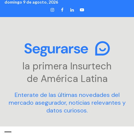
domingo 9 de agosto, 2026
Skip
INSTAGRAM
FACEBOOK
LINKEDIN
YOUTUBE
to
content
la primera Insurtech
de América Latina
Enterate de las últimas novedades del
mercado asegurador, noticias relevantes y
datos curiosos.