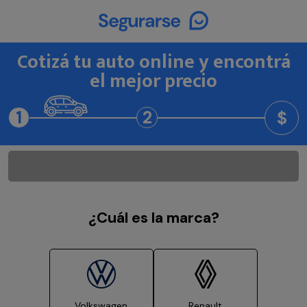
Cotizá tu auto online y encontrá
el mejor precio
1
2
$
¿Cuál es la marca?
Volkswagen
Renault