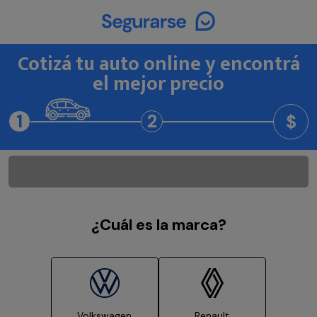
Cotizá tu auto online y encontrá
el mejor precio
1
2
$
¿Cuál es la marca?
Volkswagen
Renault