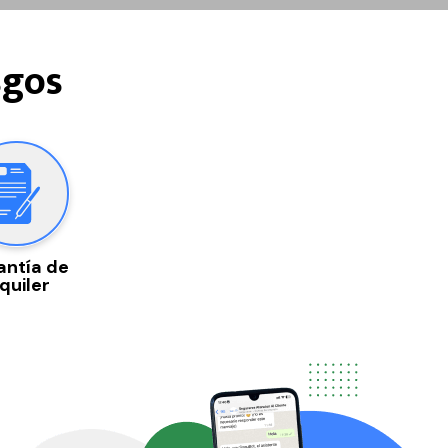
sgos
antía de
quiler