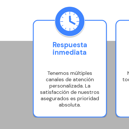
os
Respuesta
 en
inmediata
gos
dor de
Tenemos múltiples
ianza,
canales de atención
to
uscas
personalizada. La
udamos.
satisfacción de nuestros
asegurados es prioridad
absoluta.