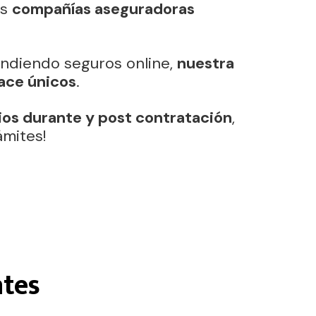
as
compañías aseguradoras
ndiendo seguros online,
nuestra
ace únicos
.
os durante y post contratación
,
ámites!
ntes