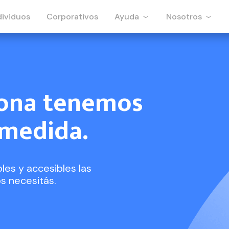
dividuos
Corporativos
Ayuda
Nosotros
sona tenemos
 medida.
es y accesibles las
s necesitás.