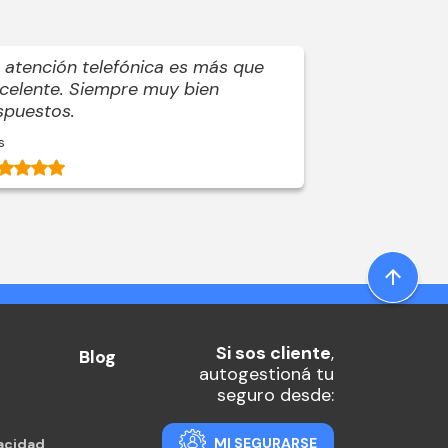
 atención telefónica es más que
Atención mu
celente. Siempre muy bien
eficiente.
spuestos.
s
Christian L.
Si sos cliente
,
Blog
autogestioná tu
seguro desde:
MI SEGURARSE
vacidad