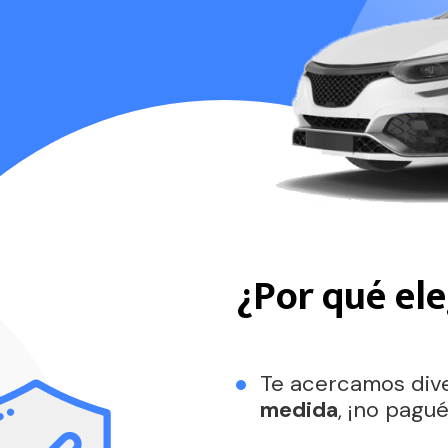
¿Por qué el
Te acercamos div
medida
, ¡no pagu