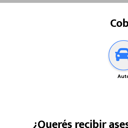
Cob
Aut
¿Querés recibir as