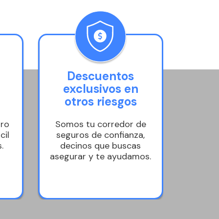
Descuentos
R
exclusivos en
i
otros riesgos
uro
Somos tu corredor de
Ten
cil
seguros de confianza,
cana
.
decinos que buscas
per
asegurar y te ayudamos.
satisf
asegur