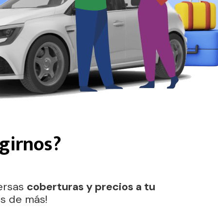
egirnos?
ersas
coberturas y precios a tu
és de más!