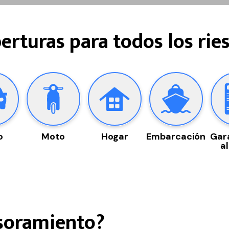
erturas para todos los rie
o
Moto
Hogar
Embarcación
Gar
al
esoramiento?