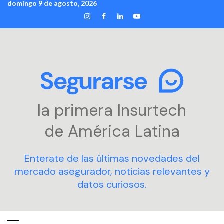
domingo 9 de agosto, 2026
Skip
INSTAGRAM
FACEBOOK
LINKEDIN
YOUTUBE
to
content
la primera Insurtech
de América Latina
Enterate de las últimas novedades del
mercado asegurador, noticias relevantes y
datos curiosos.