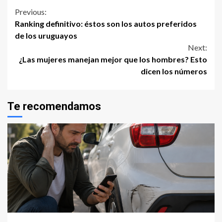
Continue
Previous:
Ranking definitivo: éstos son los autos preferidos
Reading
de los uruguayos
Next:
¿Las mujeres manejan mejor que los hombres? Esto
dicen los números
Te recomendamos