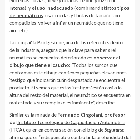
extremas, lluvias, nieve y heladas, ozono y luz solar
intensa); y
el uso inadecuado
(combinar distintos
tipos
de neumáticos
, usar ruedas y llantas de tamaños no
compatibles, volver a inflar un neumático que no tiene
aire, etc)
La compañía
Bridgestone
, una de las referentes dentro
de la industria, asegura que la clave para saber si el
neumático se encuentra deteriorado
es observar el
dibujo que tiene el caucho:
“Todos los surcos que
conforman este dibujo contienen pequeñas elevaciones
‘testigo’ que indicarán cuán desgastado se encuentra el
producto. Si vemos que estos ‘testigos’ están casi a la
altura del resto del material, el neumático se encuentra en
mal estado y su reemplazo es inminente”, describe.
Similar es la mirada de
Fernando Cingolani, profesor
del
Instituto Tecnológico de Capacitación Automotriz
(ITCA)
, quien en conversación con el blog de
Segurarse
afirma que es “indispensable controlar la profundidad del