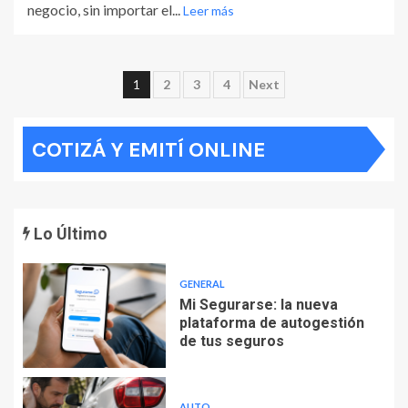
negocio, sin importar el...
Leer más
Paginación
1
2
3
4
Next
de
COTIZÁ Y EMITÍ ONLINE
entradas
Lo Último
GENERAL
Mi Segurarse: la nueva
plataforma de autogestión
de tus seguros
AUTO