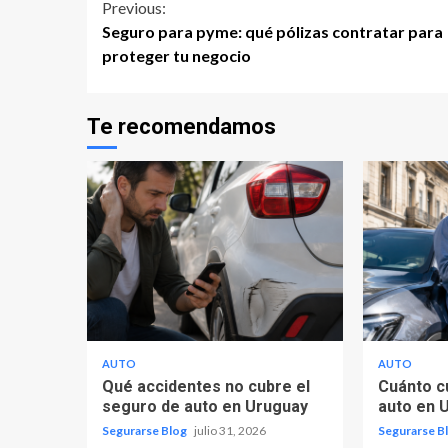
Continue
Previous:
Seguro para pyme: qué pólizas contratar para
Reading
proteger tu negocio
Te recomendamos
AUTO
AUTO
Qué accidentes no cubre el
Cuánto c
seguro de auto en Uruguay
auto en 
Segurarse Blog
julio 31, 2026
Segurarse B