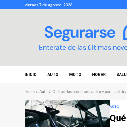
Skip
viernes 7 de agosto, 2026
to
content
Enterate de las últimas nov
INICIO
AUTO
MOTO
HOGAR
SALU
Home
Auto
Qué son las barras antivuelco y para qué sir
AUTO
Qué 