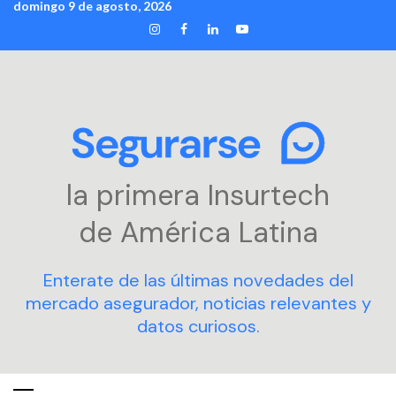
domingo 9 de agosto, 2026
Skip
INSTAGRAM
FACEBOOK
LINKEDIN
YOUTUBE
to
content
la primera Insurtech
de América Latina
Enterate de las últimas novedades del
mercado asegurador, noticias relevantes y
datos curiosos.