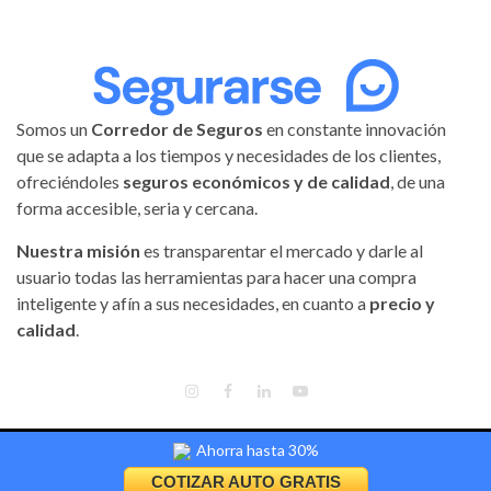
Somos un
Corredor de Seguros
en constante innovación
que se adapta a los tiempos y necesidades de los clientes,
ofreciéndoles
seguros económicos y de calidad
, de una
forma accesible, seria y cercana.
Nuestra misión
es transparentar el mercado y darle al
usuario todas las herramientas para hacer una compra
inteligente y afín a sus necesidades, en cuanto a
precio y
calidad
.
INSTAGRAM
FACEBOOK
LINKEDIN
YOUTUBE
Ahorra hasta 30%
Segurarse | Todos los derechos reservados.
|
Magnitude
by AF
themes.
COTIZAR AUTO GRATIS