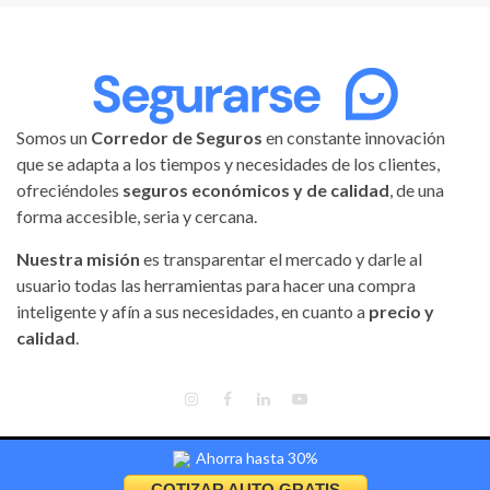
Somos un
Corredor de Seguros
en constante innovación
que se adapta a los tiempos y necesidades de los clientes,
ofreciéndoles
seguros económicos y de calidad
, de una
forma accesible, seria y cercana.
Nuestra misión
es transparentar el mercado y darle al
usuario todas las herramientas para hacer una compra
inteligente y afín a sus necesidades, en cuanto a
precio y
calidad
.
INSTAGRAM
FACEBOOK
LINKEDIN
YOUTUBE
Ahorra hasta 30%
Segurarse | Todos los derechos reservados.
|
Magnitude
by AF
themes.
COTIZAR AUTO GRATIS