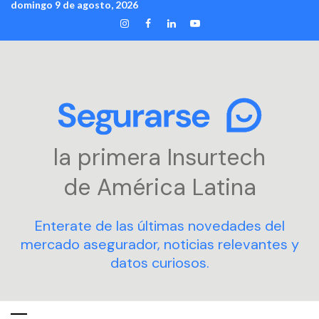
domingo 9 de agosto, 2026
Skip
INSTAGRAM
FACEBOOK
LINKEDIN
YOUTUBE
to
content
la primera Insurtech
de América Latina
Enterate de las últimas novedades del
mercado asegurador, noticias relevantes y
datos curiosos.