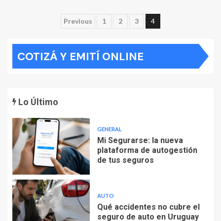
Paginación
Previous
1
2
3
4
de
COTIZÁ Y EMITÍ ONLINE
entradas
Lo Último
GENERAL
Mi Segurarse: la nueva
plataforma de autogestión
de tus seguros
AUTO
Qué accidentes no cubre el
seguro de auto en Uruguay