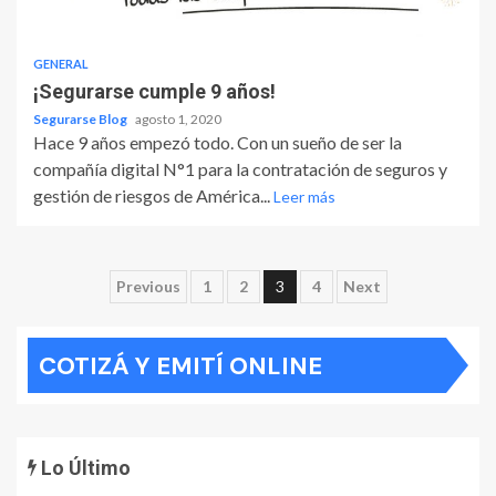
GENERAL
¡Segurarse cumple 9 años!
Segurarse Blog
agosto 1, 2020
Hace 9 años empezó todo. Con un sueño de ser la
compañía digital N°1 para la contratación de seguros y
gestión de riesgos de América...
Leer más
Paginación
Previous
1
2
3
4
Next
de
COTIZÁ Y EMITÍ ONLINE
entradas
Lo Último