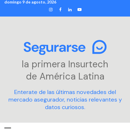
domingo 9 de agosto, 2026
Skip
INSTAGRAM
FACEBOOK
LINKEDIN
YOUTUBE
to
content
la primera Insurtech
de América Latina
Enterate de las últimas novedades del
mercado asegurador, noticias relevantes y
datos curiosos.