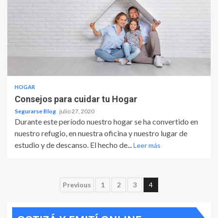
HOGAR
Consejos para cuidar tu Hogar
Segurarse Blog
julio 27, 2020
Durante este período nuestro hogar se ha convertido en
nuestro refugio, en nuestra oficina y nuestro lugar de
estudio y de descanso. El hecho de...
Leer más
Paginación
Previous
1
2
3
4
de