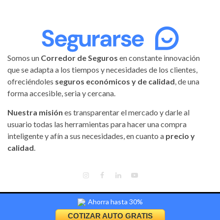
Somos un
Corredor de Seguros
en constante innovación
que se adapta a los tiempos y necesidades de los clientes,
ofreciéndoles
seguros económicos y de calidad
, de una
forma accesible, seria y cercana.
Nuestra misión
es transparentar el mercado y darle al
usuario todas las herramientas para hacer una compra
inteligente y afín a sus necesidades, en cuanto a
precio y
calidad
.
INSTAGRAM
FACEBOOK
LINKEDIN
YOUTUBE
Ahorra hasta 30%
Segurarse | Todos los derechos reservados.
|
Magnitude
by AF
themes.
COTIZAR AUTO GRATIS