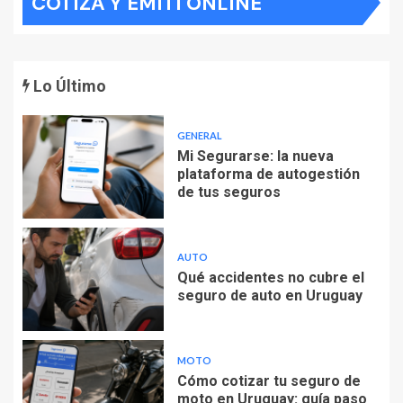
COTIZÁ Y EMITÍ ONLINE
entradas
Lo Último
GENERAL
Mi Segurarse: la nueva
plataforma de autogestión
de tus seguros
AUTO
Qué accidentes no cubre el
seguro de auto en Uruguay
MOTO
Cómo cotizar tu seguro de
moto en Uruguay: guía paso