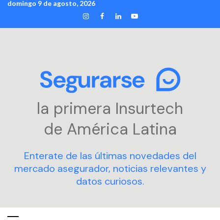
domingo 9 de agosto, 2026
Skip
INSTAGRAM
FACEBOOK
LINKEDIN
YOUTUBE
to
content
la primera Insurtech
de América Latina
Enterate de las últimas novedades del
mercado asegurador, noticias relevantes y
datos curiosos.