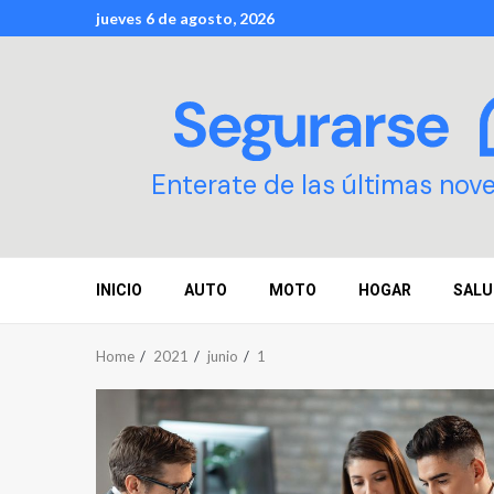
Skip
jueves 6 de agosto, 2026
to
content
Enterate de las últimas nov
INICIO
AUTO
MOTO
HOGAR
SALU
Home
2021
junio
1