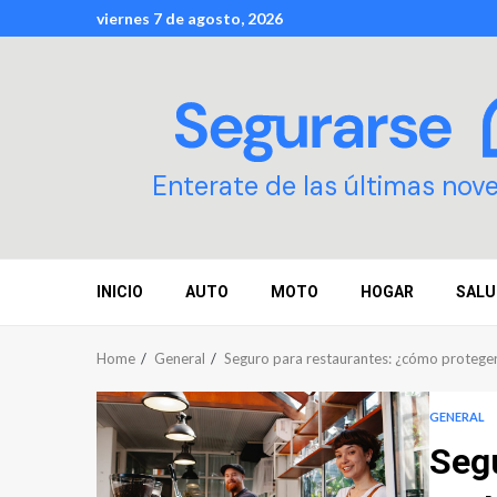
Skip
viernes 7 de agosto, 2026
to
content
Enterate de las últimas nov
INICIO
AUTO
MOTO
HOGAR
SALU
Home
General
Seguro para restaurantes: ¿cómo proteger
GENERAL
Seg