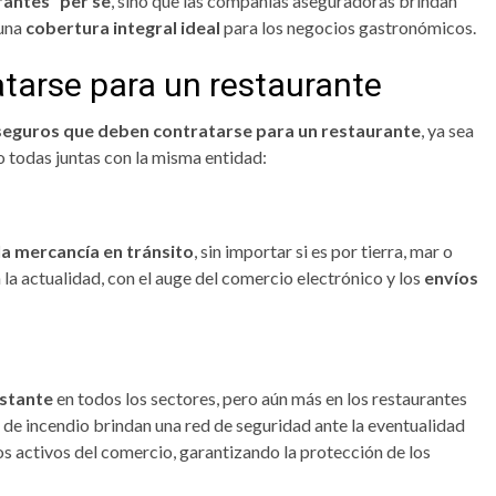
rantes” per se
, sino que las compañías aseguradoras brindan
 una
cobertura integral ideal
para los negocios gastronómicos.
tarse para un restaurante
seguros que deben contratarse para un restaurante
, ya sea
o todas juntas con la misma entidad:
la mercancía en tránsito
, sin importar si es por tierra, mar o
la actualidad, con el auge del comercio electrónico y los
envíos
nstante
en todos los sectores, pero aún más en los restaurantes
s de incendio brindan una red de seguridad ante la eventualidad
os activos del comercio, garantizando la protección de los