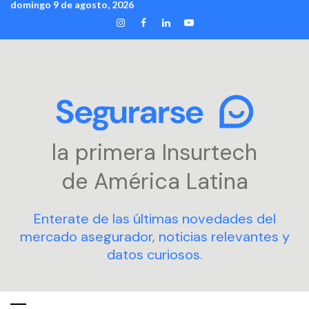
domingo 9 de agosto, 2026
Skip
INSTAGRAM
FACEBOOK
LINKEDIN
YOUTUBE
to
content
la primera Insurtech
de América Latina
Enterate de las últimas novedades del
mercado asegurador, noticias relevantes y
datos curiosos.