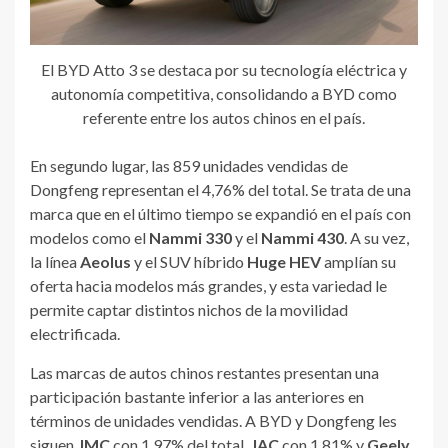
El BYD Atto 3 se destaca por su tecnología eléctrica y
autonomía competitiva, consolidando a BYD como
referente entre los autos chinos en el país.
En segundo lugar, las 859 unidades vendidas de
Dongfeng representan el 4,76% del total. Se trata de una
marca que en el último tiempo se expandió en el país con
modelos como el
Nammi 330
y el
Nammi 430
. A su vez,
la línea
Aeolus
y el SUV híbrido
Huge HEV
amplían su
oferta hacia modelos más grandes, y esta variedad le
permite captar distintos nichos de la movilidad
electrificada.
Las marcas de autos chinos restantes presentan una
participación bastante inferior a las anteriores en
términos de unidades vendidas. A BYD y Dongfeng les
siguen
JMC
con 1,97% del total,
JAC
con 1,81% y
Geely