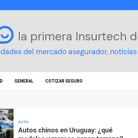
la primera Insurtech
d
edades del mercado asegurador, noticias 
D
GENERAL
COTIZAR SEGURO
AUTO
Autos chinos en Uruguay: ¿qué