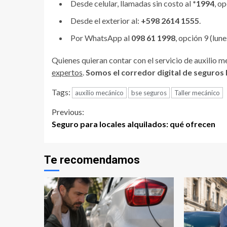
Desde celular, llamadas sin costo al
*1994
, op
Desde el exterior al:
+598 2614 1555
.
Por WhatsApp al
098 61 1998
, opción 9 (lun
Quienes quieran contar con el servicio de auxilio 
expertos
.
Somos el corredor digital de seguros 
Tags:
auxilio mecánico
bse seguros
Taller mecánico
Continue
Previous:
Seguro para locales alquilados: qué ofrecen
Reading
Te recomendamos