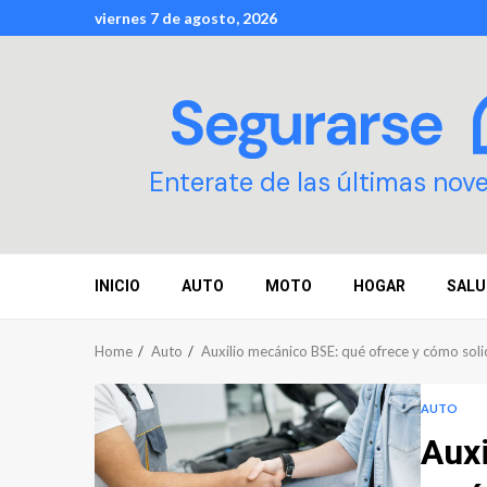
Skip
viernes 7 de agosto, 2026
to
content
Enterate de las últimas nov
INICIO
AUTO
MOTO
HOGAR
SALU
Home
Auto
Auxilio mecánico BSE: qué ofrece y cómo solic
AUTO
Auxi