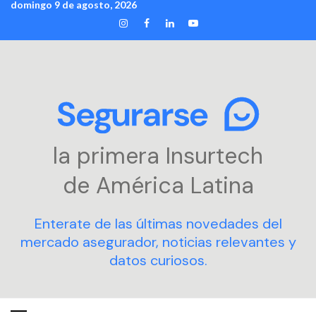
domingo 9 de agosto, 2026
Skip
INSTAGRAM
FACEBOOK
LINKEDIN
YOUTUBE
to
content
la primera Insurtech
de América Latina
Enterate de las últimas novedades del
mercado asegurador, noticias relevantes y
datos curiosos.