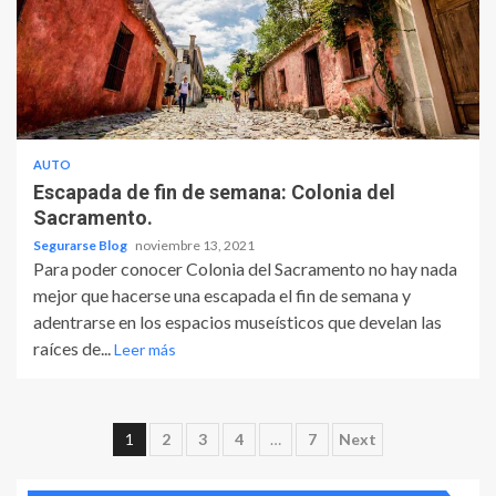
AUTO
Escapada de fin de semana: Colonia del
Sacramento.
Segurarse Blog
noviembre 13, 2021
Para poder conocer Colonia del Sacramento no hay nada
mejor que hacerse una escapada el fin de semana y
adentrarse en los espacios museísticos que develan las
raíces de...
Leer más
Paginación
1
2
3
4
…
7
Next
de