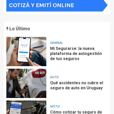
COTIZÁ Y EMITÍ ONLINE
entradas
Lo Último
GENERAL
Mi Segurarse: la nueva
plataforma de autogestión
de tus seguros
AUTO
Qué accidentes no cubre el
seguro de auto en Uruguay
MOTO
Cómo cotizar tu seguro de