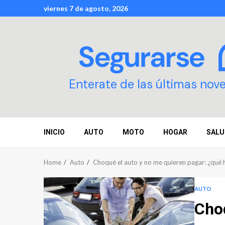
Skip
viernes 7 de agosto, 2026
to
content
Enterate de las últimas nov
INICIO
AUTO
MOTO
HOGAR
SALU
Home
Auto
Choqué el auto y no me quieren pagar: ¿qué
AUTO
Choq