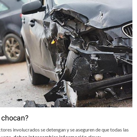
e chocan?
tores involucrados se detengan y se aseguren de que todas las
 Luego,
deben intercambiar información clave: