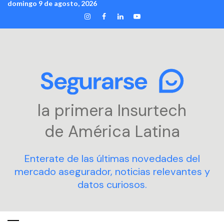
domingo 9 de agosto, 2026
Skip
INSTAGRAM
FACEBOOK
LINKEDIN
YOUTUBE
to
content
la primera Insurtech
de América Latina
Enterate de las últimas novedades del
mercado asegurador, noticias relevantes y
datos curiosos.