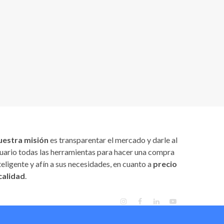
uestra misión
es transparentar el mercado y darle al
uario todas las herramientas para hacer una compra
teligente y afín a sus necesidades, en cuanto a
precio
calidad
.
INSTAGRAM
FACEBOOK
LINKEDIN
YOUTUBE