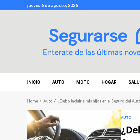
Skip
jueves 6 de agosto, 2026
to
content
Enterate de las últimas nov
INICIO
AUTO
MOTO
HOGAR
SALU
Home
Auto
¿Debo incluir a mis hijos en el Seguro del Aut
AUTO
¿Deb