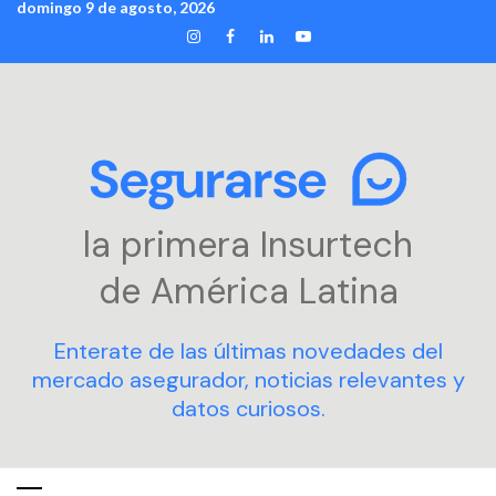
domingo 9 de agosto, 2026
Skip
INSTAGRAM
FACEBOOK
LINKEDIN
YOUTUBE
to
content
la primera Insurtech
de América Latina
Enterate de las últimas novedades del
mercado asegurador, noticias relevantes y
datos curiosos.