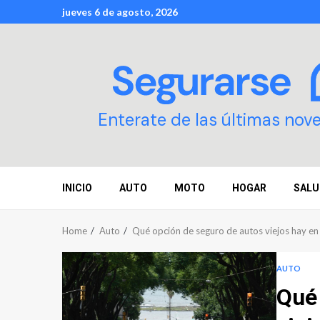
Skip
jueves 6 de agosto, 2026
to
content
Enterate de las últimas nov
INICIO
AUTO
MOTO
HOGAR
SALU
Home
Auto
Qué opción de seguro de autos viejos hay e
AUTO
Qué