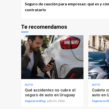
Seguro de caución para empresas: qué es y c
Reading
contratarlo
Te recomendamos
AUTO
AUTO
Qué accidentes no cubre el
Cuánto c
seguro de auto en Uruguay
auto en 
Segurarse Blog
julio 31, 2026
Segurarse B