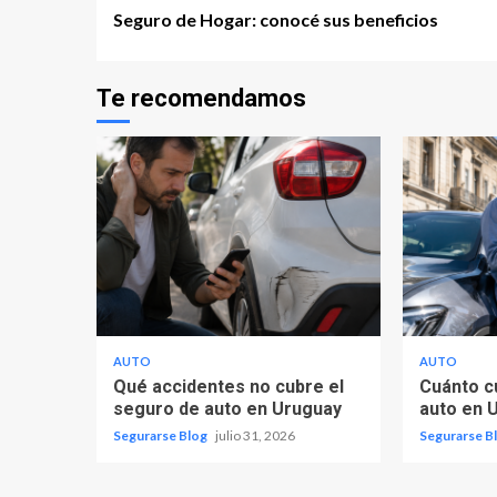
Continue
Seguro de Hogar: conocé sus beneficios
Reading
Te recomendamos
AUTO
AUTO
Qué accidentes no cubre el
Cuánto c
seguro de auto en Uruguay
auto en 
Segurarse Blog
julio 31, 2026
Segurarse B