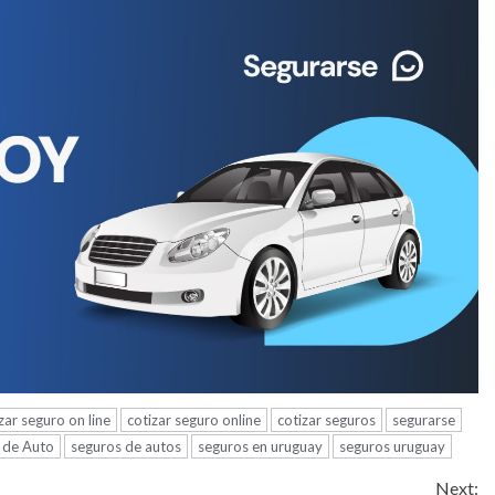
zar seguro on line
cotizar seguro online
cotizar seguros
segurarse
 de Auto
seguros de autos
seguros en uruguay
seguros uruguay
Next: