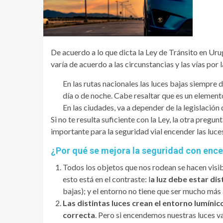
De acuerdo a lo que dicta la Ley de Tránsito en Ur
varía de acuerdo a las circunstancias y las vías por 
En las rutas nacionales las luces bajas siempre 
día o de noche. Cabe resaltar que es un elemento
En las ciudades, va a depender de la legislación
Si no te resulta suficiente con la Ley, la otra pregu
importante para la seguridad vial encender las luce
¿Por qué se mejora la seguridad con ence
Todos los objetos que nos rodean se hacen visibl
esto está en el contraste: l
a luz debe estar di
bajas); y el entorno no tiene que ser mucho más
Las distintas luces crean el entorno lumínico 
correcta
. Pero si encendemos nuestras luces v