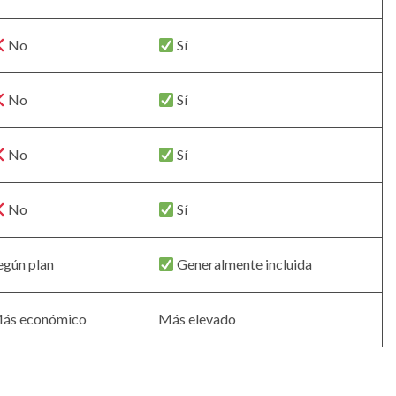
No
Sí
No
Sí
No
Sí
No
Sí
egún plan
Generalmente incluida
ás económico
Más elevado