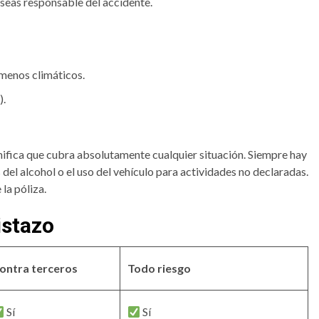
 seas responsable del accidente.
menos climáticos.
).
nifica que cubra absolutamente cualquier situación. Siempre hay
el alcohol o el uso del vehículo para actividades no declaradas.
la póliza.
istazo
ontra terceros
Todo riesgo
Sí
Sí