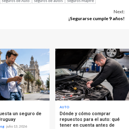
Seguros de Auto
seguros de autos
Seguros Mapfre
Next:
¡Segurarse cumple 9 años!
AUTO
uesta un seguro de
Dónde y cómo comprar
Uruguay
repuestos para el auto: qué
tener en cuenta antes de
log
julio 13, 2026