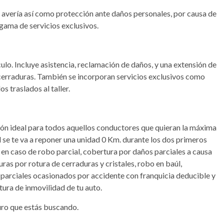
o avería así como protección ante daños personales, por causa de
 gama de servicios exclusivos.
lo. Incluye asistencia, reclamación de daños, y una extensión de
 y cerraduras. También se incorporan servicios exclusivos como
s traslados al taller.
ción ideal para todos aquellos conductores que quieran la máxima
al se te va a reponer una unidad 0 Km. durante los dos primeros
 en caso de robo parcial, cobertura por daños parciales a causa
ras por rotura de cerraduras y cristales, robo en baúl,
s parciales ocasionados por accidente con franquicia deducible y
tura de inmovilidad de tu auto.
uro que estás buscando.