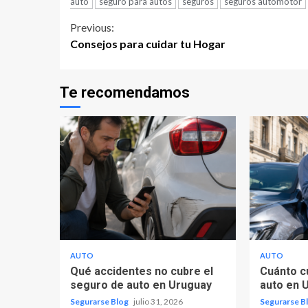
auto
seguro para autos
seguros
seguros automotor
Continue
Previous:
Consejos para cuidar tu Hogar
Reading
Te recomendamos
AUTO
AUTO
Qué accidentes no cubre el
Cuánto c
seguro de auto en Uruguay
auto en 
Segurarse Blog
julio 31, 2026
Segurarse B