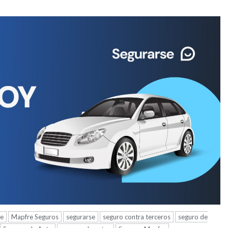
e
Mapfre Seguros
segurarse
seguro contra terceros
seguro de