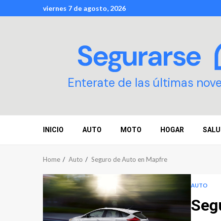
Skip
viernes 7 de agosto, 2026
to
content
Enterate de las últimas nov
INICIO
AUTO
MOTO
HOGAR
SALU
Home
Auto
Seguro de Auto en Mapfre
AUTO
Seg