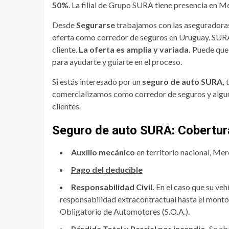
50%
. La filial de Grupo SURA tiene presencia en M
Desde
Segurarse
trabajamos con las aseguradoras
oferta como corredor de seguros en Uruguay. SU
cliente.
La oferta es amplia y variada.
Puede que 
para ayudarte y guiarte en el proceso.
Si estás interesado por un
seguro de auto SURA,
comercializamos como corredor de seguros y algun
clientes.
Seguro de auto SURA: Cobertur
Auxilio mecánico
en territorio nacional, Merc
Pago del deducible
Responsabilidad Civil.
En el caso que su veh
responsabilidad extracontractual hasta el monto
Obligatorio de Automotores (S.O.A.).
Pérdida Total y Parcial por incendio.
Se abo