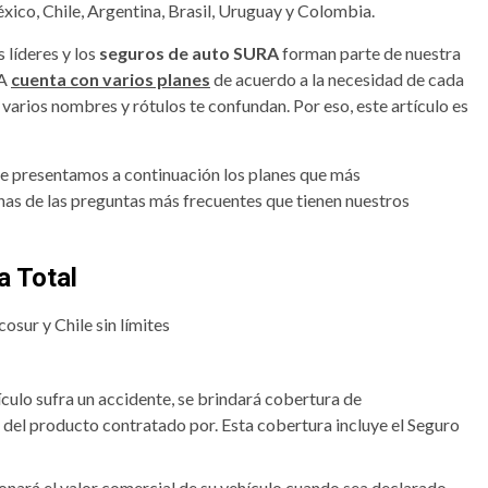
éxico, Chile, Argentina, Brasil, Uruguay y Colombia.
 líderes y los
seguros de auto SURA
forman parte de nuestra
RA
cuenta con varios planes
de acuerdo a la necesidad de cada
varios nombres y rótulos te confundan. Por eso, este artículo es
te presentamos a continuación los planes que más
as de las preguntas más frecuentes que tienen nuestros
a Total
osur y Chile sin límites
ículo sufra un accidente, se brindará cobertura de
 del producto contratado por. Esta cobertura incluye el Seguro
nará el valor comercial de su vehículo cuando sea declarado