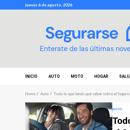
Skip
jueves 6 de agosto, 2026
to
content
Enterate de las últimas nov
INICIO
AUTO
MOTO
HOGAR
SALU
Home
Auto
Todo lo que tenés que saber sobre el Segur
AUTO
Todo