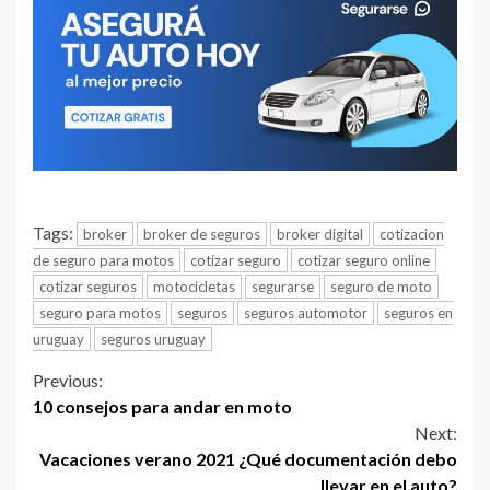
Tags:
broker
broker de seguros
broker digital
cotizacion
de seguro para motos
cotizar seguro
cotizar seguro online
cotizar seguros
motocicletas
segurarse
seguro de moto
seguro para motos
seguros
seguros automotor
seguros en
uruguay
seguros uruguay
Continue
Previous:
10 consejos para andar en moto
Reading
Next:
Vacaciones verano 2021 ¿Qué documentación debo
llevar en el auto?