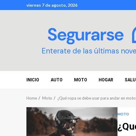
Skip
viernes 7 de agosto, 2026
to
content
Enterate de las últimas nov
INICIO
AUTO
MOTO
HOGAR
SALU
Home
Moto
¿Qué ropa se debe usar para andar en moto
MOTO
¿Qué