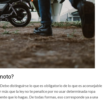
 moto?
Debe distinguirse lo que es obligatorio de lo que es aconsejable
r más que la ley no te penalice por no usar determinada ropa
iente que lo hagas. De todas formas, eso corresponde ya a una