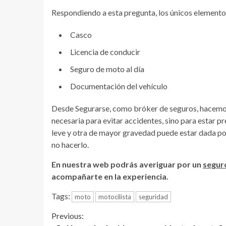
Respondiendo a esta pregunta, los únicos elementos
Casco
Licencia de conducir
Seguro de moto al día
Documentación del vehículo
Desde Segurarse, como bróker de seguros, hacemos 
necesaria para evitar accidentes, sino para estar p
leve y otra de mayor gravedad puede estar dada por
no hacerlo.
En nuestra web podrás averiguar por un
segur
acompañarte en la experiencia.
Tags:
moto
motocilista
seguridad
Continue
Previous: