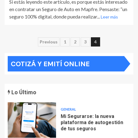
Si estás leyendo este artículo, es porque estás interesado
en contratar un Seguro de Auto en Mapfre. Pensaste: “un
seguro 100% digital, donde pueda realizar...
Leer más
Paginación
Previous
1
2
3
4
de
COTIZÁ Y EMITÍ ONLINE
entradas
Lo Último
GENERAL
Mi Segurarse: la nueva
plataforma de autogestión
de tus seguros