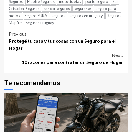
Seguros
Mapfre Seguros
motocicletas
porto seguro
San
Cristobal Seguros
sancor seguros
segurarse
seguro para
motos
Seguro SURA
seguros
seguros en uruguay
Seguros
Mapfre
seguros uruguay
Continue
Previous:
Protegé tu casa y tus cosas con un Seguro para el
Reading
Hogar
Next:
10 razones para contratar un Seguro de Hogar
Te recomendamos