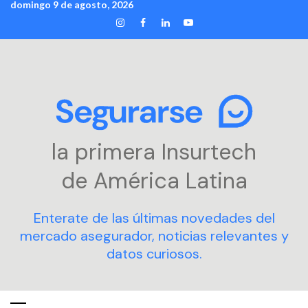
domingo 9 de agosto, 2026
Skip
INSTAGRAM
FACEBOOK
LINKEDIN
YOUTUBE
to
content
la primera Insurtech
de América Latina
Enterate de las últimas novedades del
mercado asegurador, noticias relevantes y
datos curiosos.