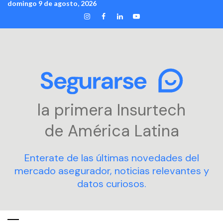
domingo 9 de agosto, 2026
Skip
INSTAGRAM
FACEBOOK
LINKEDIN
YOUTUBE
to
content
la primera Insurtech
de América Latina
Enterate de las últimas novedades del
mercado asegurador, noticias relevantes y
datos curiosos.