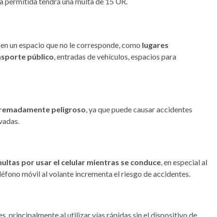
a permitida tendrá una multa de 15 UR.
 en un espacio que no le corresponde, como
lugares
nsporte público
, entradas de vehículos, espacios para
remadamente peligroso
, ya que puede causar accidentes
evadas.
ultas por usar el celular mientras se conduce
, en especial al
éfono móvil al volante incrementa el riesgo de accidentes.
es
, principalmente al utilizar vías rápidas sin el dispositivo de