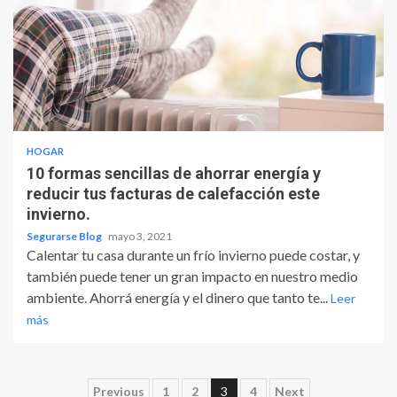
HOGAR
10 formas sencillas de ahorrar energía y
reducir tus facturas de calefacción este
invierno.
Segurarse Blog
mayo 3, 2021
Calentar tu casa durante un frío invierno puede costar, y
también puede tener un gran impacto en nuestro medio
ambiente. Ahorrá energía y el dinero que tanto te...
Leer
más
Paginación
Previous
1
2
3
4
Next