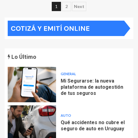
Paginación
1
2
Next
de
COTIZÁ Y EMITÍ ONLINE
entradas
Lo Último
GENERAL
Mi Segurarse: la nueva
plataforma de autogestión
de tus seguros
AUTO
Qué accidentes no cubre el
seguro de auto en Uruguay