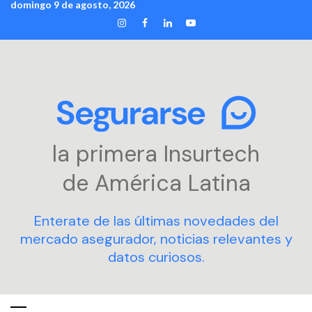
domingo 9 de agosto, 2026
Skip
INSTAGRAM
FACEBOOK
LINKEDIN
YOUTUBE
to
content
la primera Insurtech
de América Latina
Enterate de las últimas novedades del
mercado asegurador, noticias relevantes y
datos curiosos.