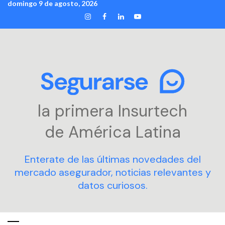
domingo 9 de agosto, 2026
Skip
INSTAGRAM
FACEBOOK
LINKEDIN
YOUTUBE
to
content
la primera Insurtech
de América Latina
Enterate de las últimas novedades del
mercado asegurador, noticias relevantes y
datos curiosos.