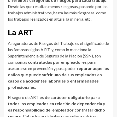
diferentes categorías de riesgos para cada trabajo
.
Desde las que resultan menos riesgosas, pasando por los
trabajos administrativos, hasta las más riesgosas, como
los trabajos realizados en altura, la minería, etc.
La ART
Aseguradoras de Riesgos del Trabajo es el significado de
las famosas siglas A.R.T. y, como lo menciona la
Superintendencia de Seguros de la Nación (SSN), son
compañías
contratadas por empleadores
para
asesorarse en prevención y para poder
reparar
aquellos
daños que puede sufrir un
o de sus
empleado
s
en
casos de accidentes laborales o enfermedades
profesionales
.
El seguro de ART
es
de carácter
obligatorio para
todos los empleados en relación de dependencia y
es responsabilidad del
empleador contratar
dicho
seguro
. Cubre los accidentes que pudiera sufrir un