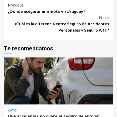
Continue
Previous:
¿Dónde asegurar una moto en Uruguay?
Reading
Next:
¿Cuál es la diferencia entre Seguro de Accidentes
Personales y Seguro ART?
Te recomendamos
AUTO
Qué accidentes no cubre el seguro de auto en