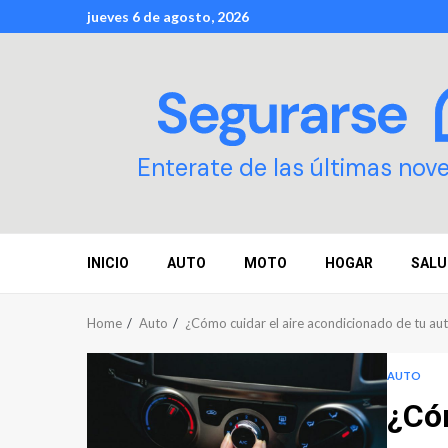
Skip
jueves 6 de agosto, 2026
to
content
Enterate de las últimas nov
INICIO
AUTO
MOTO
HOGAR
SALU
Home
Auto
¿Cómo cuidar el aire acondicionado de tu au
AUTO
¿Cóm