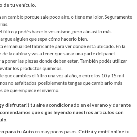
do
de tu vehículo.
ta un cambio porque sale poco aire, o tiene mal olor. Seguramente
rias.
filtro y podés hacerlo vos mismo, pero aún así lo más
ncargue alguien que sepa cómo hacerlo bien.
tá el manual del fabricante para ver dónde está ubicado. En la
r de la cabina y vas a tener que sacar una parte del panel.
 a poner las piezas donde deben estar. También podés utilizar
evitar los productos químicos.
que cambies el filtro una vez al año, o entre los 10 y 15 mil
aminos no asfaltados, posiblemente tengas que cambiarlo más
s de que empiece el invierno.
(¡y disfrutar!) tu aire acondicionado en el verano y durante
 recomendamos que sigas leyendo nuestros artículos con
ulo.
ro para tu Auto
en muy pocos pasos.
Cotizá y emití online
tu