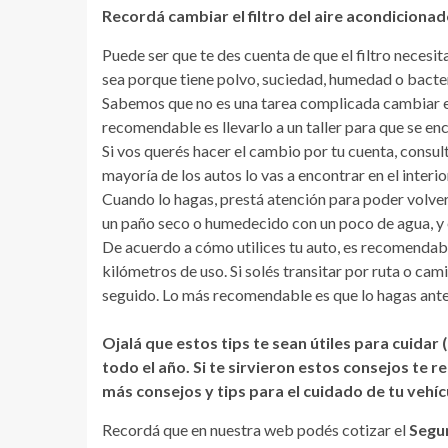
Recordá cambiar el filtro del aire acondiciona
Puede ser que te des cuenta de que el filtro necesi
sea porque tiene polvo, suciedad, humedad o bacte
Sabemos que no es una tarea complicada cambiar el 
recomendable es llevarlo a un taller para que se e
Si vos querés hacer el cambio por tu cuenta, consul
mayoría de los autos lo vas a encontrar en el interio
Cuando lo hagas, prestá atención para poder volver
un paño seco o humedecido con un poco de agua, y 
De acuerdo a cómo utilices tu auto, es recomendable 
kilómetros de uso. Si solés transitar por ruta o c
seguido. Lo más recomendable es que lo hagas ante
Ojalá que estos tips te sean útiles para cuidar 
todo el año. Si te sirvieron estos consejos te
más consejos y tips para el cuidado de tu vehíc
Recordá que en nuestra web podés cotizar el
Segu