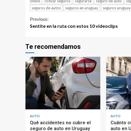
online
cotizar seguros
segurarse
seguro de auto
se
seguros de autos
seguros en uruguay
seguros uruguay
Continue
Previous:
Sentite en la ruta con estos 10 videoclips
Reading
Te recomendamos
AUTO
AUTO
Qué accidentes no cubre el
Cuánto c
seguro de auto en Uruguay
auto en 