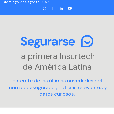
domingo 9 de agosto, 2026
Skip
INSTAGRAM
FACEBOOK
LINKEDIN
YOUTUBE
to
content
la primera Insurtech
de América Latina
Enterate de las últimas novedades del
mercado asegurador, noticias relevantes y
datos curiosos.