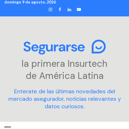
domingo 9 de agosto, 2026
Skip
INSTAGRAM
FACEBOOK
LINKEDIN
YOUTUBE
to
content
la primera Insurtech
de América Latina
Enterate de las últimas novedades del
mercado asegurador, noticias relevantes y
datos curiosos.