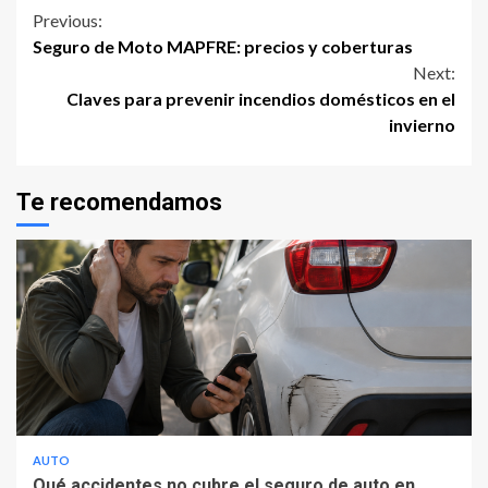
Continue
Previous:
Seguro de Moto MAPFRE: precios y coberturas
Reading
Next:
Claves para prevenir incendios domésticos en el
invierno
Te recomendamos
AUTO
Qué accidentes no cubre el seguro de auto en