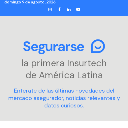
domingo 9 de agosto, 2026
Skip
INSTAGRAM
FACEBOOK
LINKEDIN
YOUTUBE
to
content
la primera Insurtech
de América Latina
Enterate de las últimas novedades del
mercado asegurador, noticias relevantes y
datos curiosos.